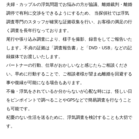
夫婦・カップルの浮気問題でお悩みの方が協議、離婚裁判・離婚
調停で有利に交渉をできるようにするため、 当探偵社では浮気
調査専門のスタッフが確実な証拠収集を行い、お客様の満足の行
く調査を長年行なっております。
尾行や張り込み調査により、様子を撮影、録音をしてご報告いた
します。不貞の証拠は「調査報告書」と「DVD・USB」などの記
録媒体でお渡しいたします。
パートナーの行動、仕草がおかしいなと感じたらご相談くださ
い。早めに行動することで、ご相談者様が望まぬ離婚を回避する
事や復縁が可能になる場合もあります。
不倫・浮気をされているか分からないが心配な時には、怪しい日
をピンポイントで調べることやGPSなどで簡易調査を行なうこと
も可能です。
杞憂のない生活を送るために、浮気調査を検討することも大切で
す。