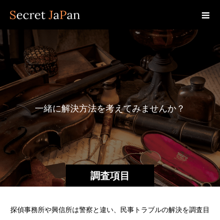
一
緒
に
解
決
方
法
を
考
え
て
み
ま
せ
ん
か
？
大
切
な
家
族
調査項目
探偵事務所や興信所は警察と違い、民事トラブルの解決を調査目