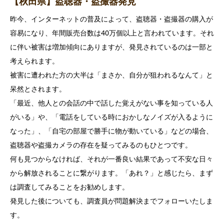
【秋田県】盗聴器・盗撮器発見
昨今、インターネットの普及によって、盗聴器・盗撮器の購入が
容易になり、年間販売台数は40万個以上と言われています。それ
に伴い被害は増加傾向にありますが、発見されているのは一部と
考えられます。
被害に遭われた方の大半は「まさか、自分が狙われるなんて」と
呆然とされます。
「最近、他人との会話の中で話した覚えがない事を知っている人
がいる」や、「電話をしている時におかしなノイズが入るように
なった」、「自宅の部屋で勝手に物が動いている」などの場合、
盗聴器や盗撮カメラの存在を疑ってみるのもひとつです。
何も見つからなければ、それが一番良い結果であって不安な日々
から解放されることに繋がります。「あれ？」と感じたら、まず
は調査してみることをお勧めします。
発見した後についても、調査員が問題解決までフォローいたしま
す。