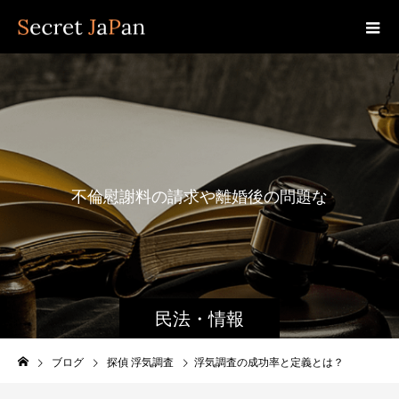
不
倫
慰
謝
料
の
請
求
や
離
婚
後
の
問
題
な
ど
、
民法・情報
ブログ
探偵 浮気調査
浮気調査の成功率と定義とは？